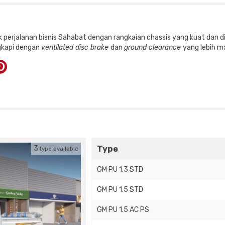
perjalanan bisnis Sahabat dengan rangkaian chassis yang kuat dan d
gkapi dengan
ventilated disc brake
dan
ground clearance
yang lebih m
Type
3
type available
GM PU 1.3 STD
GM PU 1.5 STD
GM PU 1.5 AC PS