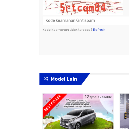
Kode Keamanan tidak terbaca?
Refresh
Model Lain
BEST SELLER
29
12
type available
type available