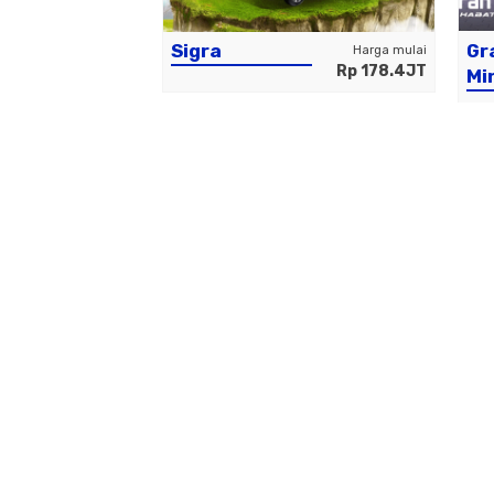
Sigra
Gr
Harga mulai
Harga mulai
Rp 265.8JT
Rp 178.4JT
Mi