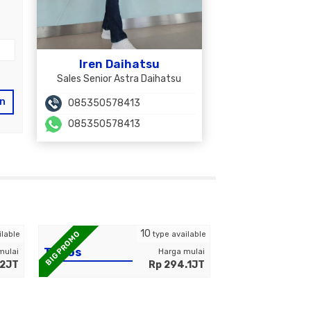
Iren Daihatsu
Sales Senior Astra Daihatsu
an
085350578413
085350578413
BEST SELLER
10
BIG PROMO
ilable
type available
Terios
mulai
Harga mulai
.2JT
Rp 294.1JT