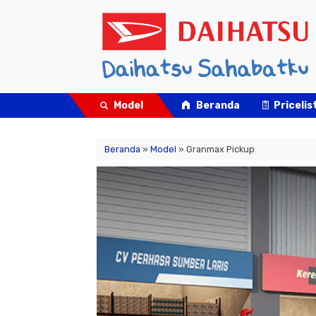
Model
Beranda
Pricelis
Beranda
»
Model
» Granmax Pickup