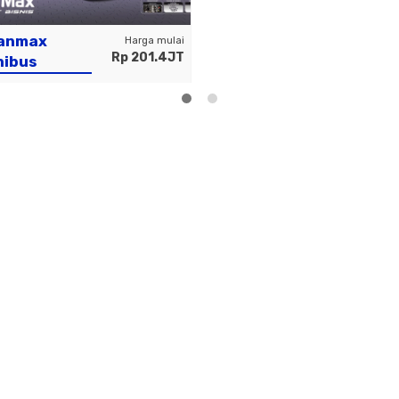
anmax
Harga mulai
Rp 201.4JT
nibus