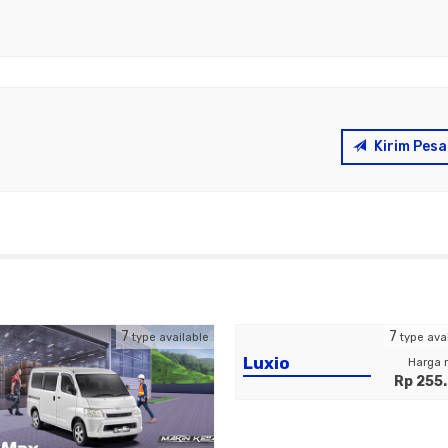
Kirim Pes
7
7
type available
type ava
Luxio
Harga 
Rp 255