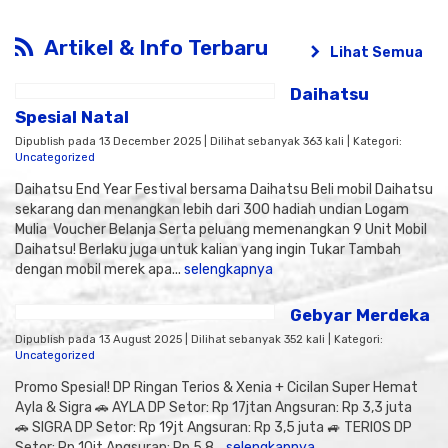
Artikel & Info Terbaru
Lihat Semua
Daihatsu
Spesial Natal
Dipublish pada 13 December 2025 | Dilihat sebanyak 363 kali | Kategori:
Uncategorized
Daihatsu End Year Festival bersama Daihatsu Beli mobil Daihatsu
sekarang dan menangkan lebih dari 300 hadiah undian Logam
Mulia Voucher Belanja Serta peluang memenangkan 9 Unit Mobil
Daihatsu! Berlaku juga untuk kalian yang ingin Tukar Tambah
dengan mobil merek apa...
selengkapnya
Gebyar Merdeka
Dipublish pada 13 August 2025 | Dilihat sebanyak 352 kali | Kategori:
Uncategorized
Promo Spesial! DP Ringan Terios & Xenia + Cicilan Super Hemat
Ayla & Sigra 🚗 AYLA DP Setor: Rp 17jtan Angsuran: Rp 3,3 juta
🚗 SIGRA DP Setor: Rp 19jt Angsuran: Rp 3,5 juta 🚙 TERIOS DP
Setor: Rp 10jt Angsuran: Rp 5,8...
selengkapnya