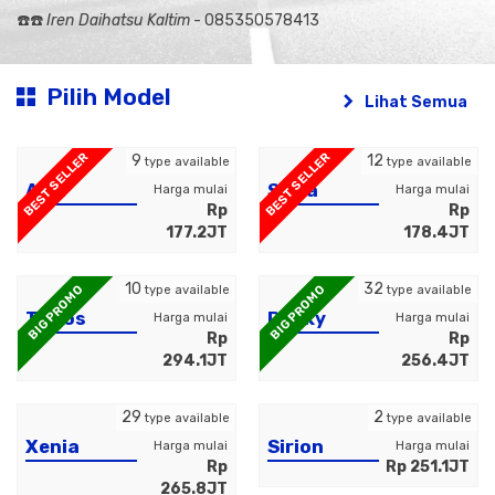
☎️☎️
Iren Daihatsu Kaltim
- 085350578413
Pilih Model
Lihat Semua
BEST SELLER
BEST SELLER
9
12
type available
type available
Ayla
Sigra
Harga mulai
Harga mulai
Rp
Rp
177.2JT
178.4JT
10
32
BIG PROMO
BIG PROMO
type available
type available
Terios
Rocky
Harga mulai
Harga mulai
Rp
Rp
294.1JT
256.4JT
29
2
type available
type available
Xenia
Sirion
Harga mulai
Harga mulai
Rp
Rp 251.1JT
265.8JT