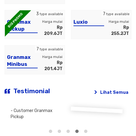
3
7
BIG PROMO
type available
type available
Granmax
Luxio
Harga mulai
Harga mulai
Rp
Rp
Pickup
209.6JT
255.2JT
7
type available
Granmax
Harga mulai
Rp
Minibus
201.4JT
Testimonial
Lihat Semua
- Customer Granmax
Pickup